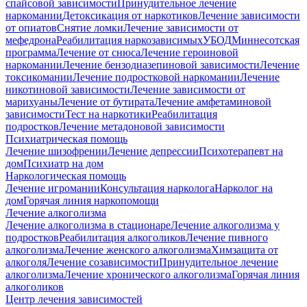
спайсовой зависимости
Принудительное лечение
наркомании
Детоксикация от наркотиков
Лечение зависимости
от опиатов
Снятие ломки
Лечение зависимости от
мефедрона
Реабилитация наркозависимых
УБОД
Миннесотская
программа
Лечение от снюса
Лечение героиновой
наркомании
Лечение бензодиазепиновой зависимости
Лечение
токсикомании
Лечение подростковой наркомании
Лечение
никотиновой зависимости
Лечение зависимости от
марихуаны
Лечение от бутирата
Лечение амфетаминовой
зависимости
Тест на наркотики
Реабилитация
подростков
Лечение метадоновой зависимости
Психиатрическая помощь
Лечение шизофрении
Лечение депрессии
Психотерапевт на
дом
Психиатр на дом
Наркологическая помощь
Лечение игромании
Консультация нарколога
Нарколог на
дом
Горячая линия наркопомощи
Лечение алкоголизма
Лечение алкоголизма в стационаре
Лечение алкоголизма у
подростков
Реабилитация алкоголиков
Лечение пивного
алкоголизма
Лечение женского алкоголизма
Химзащита от
алкоголя
Лечение созависимости
Принудительное лечение
алкоголизма
Лечение хронического алкоголизма
Горячая линия
алкоголиков
Центр лечения зависимостей