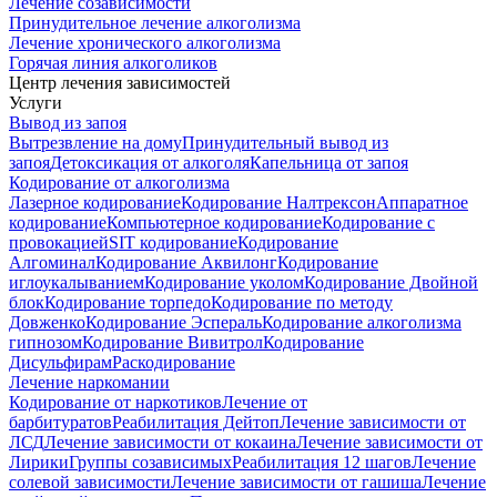
Лечение созависимости
Принудительное лечение алкоголизма
Лечение хронического алкоголизма
Горячая линия алкоголиков
Центр лечения зависимостей
Услуги
Вывод из запоя
Вытрезвление на дому
Принудительный вывод из
запоя
Детоксикация от алкоголя
Капельница от запоя
Кодирование от алкоголизма
Лазерное кодирование
Кодирование Налтрексон
Аппаратное
кодирование
Компьютерное кодирование
Кодирование с
провокацией
SIT кодирование
Кодирование
Алгоминал
Кодирование Аквилонг
Кодирование
иглоукалыванием
Кодирование уколом
Кодирование Двойной
блок
Кодирование торпедо
Кодирование по методу
Довженко
Кодирование Эспераль
Кодирование алкоголизма
гипнозом
Кодирование Вивитрол
Кодирование
Дисульфирам
Раскодирование
Лечение наркомании
Кодирование от наркотиков
Лечение от
барбитуратов
Реабилитация Дейтоп
Лечение зависимости от
ЛСД
Лечение зависимости от кокаина
Лечение зависимости от
Лирики
Группы созависимых
Реабилитация 12 шагов
Лечение
солевой зависимости
Лечение зависимости от гашиша
Лечение