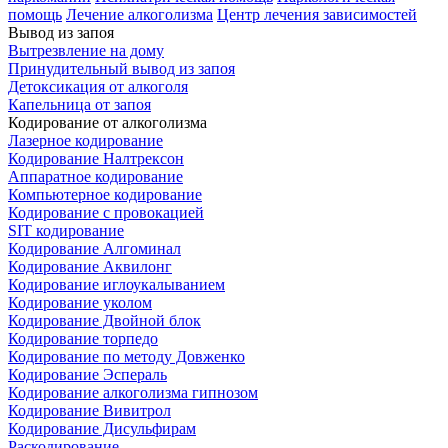
помощь
Лечение алкоголизма
Центр лечения зависимостей
Вывод из запоя
Вытрезвление на дому
Принудительный вывод из запоя
Детоксикация от алкоголя
Капельница от запоя
Кодирование от алкоголизма
Лазерное кодирование
Кодирование Налтрексон
Аппаратное кодирование
Компьютерное кодирование
Кодирование с провокацией
SIT кодирование
Кодирование Алгоминал
Кодирование Аквилонг
Кодирование иглоукалыванием
Кодирование уколом
Кодирование Двойной блок
Кодирование торпедо
Кодирование по методу Довженко
Кодирование Эспераль
Кодирование алкоголизма гипнозом
Кодирование Вивитрол
Кодирование Дисульфирам
Раскодирование