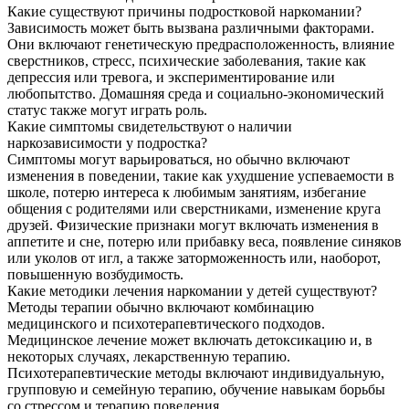
Какие существуют причины подростковой наркомании?
Зависимость может быть вызвана различными факторами.
Они включают генетическую предрасположенность, влияние
сверстников, стресс, психические заболевания, такие как
депрессия или тревога, и экспериментирование или
любопытство. Домашняя среда и социально-экономический
статус также могут играть роль.
Какие симптомы свидетельствуют о наличии
наркозависимости у подростка?
Симптомы могут варьироваться, но обычно включают
изменения в поведении, такие как ухудшение успеваемости в
школе, потерю интереса к любимым занятиям, избегание
общения с родителями или сверстниками, изменение круга
друзей. Физические признаки могут включать изменения в
аппетите и сне, потерю или прибавку веса, появление синяков
или уколов от игл, а также заторможенность или, наоборот,
повышенную возбудимость.
Какие методики лечения наркомании у детей существуют?
Методы терапии обычно включают комбинацию
медицинского и психотерапевтического подходов.
Медицинское лечение может включать детоксикацию и, в
некоторых случаях, лекарственную терапию.
Психотерапевтические методы включают индивидуальную,
групповую и семейную терапию, обучение навыкам борьбы
со стрессом и терапию поведения.