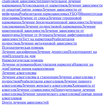
спайсовой зависимости
Принудительное лечение
наркомании
Детоксикация от наркотиков
Лечение зависимости
от опиатов
Снятие ломки
Лечение зависимости от
мефедрона
Реабилитация наркозависимых
УБОД
Миннесотская
программа
Лечение от снюса
Лечение героиновой
наркомании
Лечение бензодиазепиновой зависимости
Лечение
токсикомании
Лечение подростковой наркомании
Лечение
никотиновой зависимости
Лечение зависимости от
марихуаны
Лечение от бутирата
Лечение амфетаминовой
зависимости
Тест на наркотики
Реабилитация
подростков
Лечение метадоновой зависимости
Психиатрическая помощь
Лечение шизофрении
Лечение депрессии
Психотерапевт на
дом
Психиатр на дом
Наркологическая помощь
Лечение игромании
Консультация нарколога
Нарколог на
дом
Горячая линия наркопомощи
Лечение алкоголизма
Лечение алкоголизма в стационаре
Лечение алкоголизма у
подростков
Реабилитация алкоголиков
Лечение пивного
алкоголизма
Лечение женского алкоголизма
Химзащита от
алкоголя
Лечение созависимости
Принудительное лечение
алкоголизма
Лечение хронического алкоголизма
Горячая линия
алкоголиков
Центр лечения зависимостей