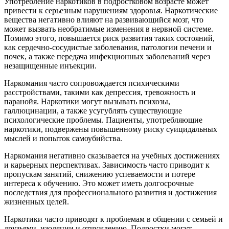
Употребление наркотиков в подростковом возрасте может
привести к серьезным нарушениям здоровья. Наркотические
вещества негативно влияют на развивающийся мозг, что
может вызвать необратимые изменения в нервной системе.
Помимо этого, повышается риск развития таких состояний,
как сердечно-сосудистые заболевания, патологии печени и
почек, а также передача инфекционных заболеваний через
незащищенные инъекции.
Наркомания часто сопровождается психическими
расстройствами, такими как депрессия, тревожность и
паранойя. Наркотики могут вызывать психозы,
галлюцинации, а также усугублять существующие
психологические проблемы. Пациенты, употребляющие
наркотики, подвержены повышенному риску суицидальных
мыслей и попыток самоубийства.
Наркомания негативно сказывается на учебных достижениях
и карьерных перспективах. Зависимость часто приводит к
пропускам занятий, снижению успеваемости и потере
интереса к обучению. Это может иметь долгосрочные
последствия для профессионального развития и достижения
жизненных целей.
Наркотики часто приводят к проблемам в общении с семьей и
друзьями, изоляции и отчуждению. Подростки могут