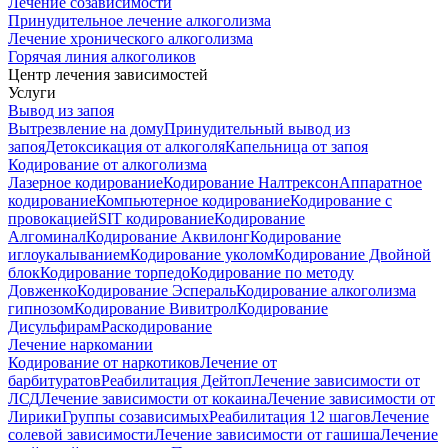
Лечение созависимости
Принудительное лечение алкоголизма
Лечение хронического алкоголизма
Горячая линия алкоголиков
Центр лечения зависимостей
Услуги
Вывод из запоя
Вытрезвление на дому
Принудительный вывод из
запоя
Детоксикация от алкоголя
Капельница от запоя
Кодирование от алкоголизма
Лазерное кодирование
Кодирование Налтрексон
Аппаратное
кодирование
Компьютерное кодирование
Кодирование с
провокацией
SIT кодирование
Кодирование
Алгоминал
Кодирование Аквилонг
Кодирование
иглоукалыванием
Кодирование уколом
Кодирование Двойной
блок
Кодирование торпедо
Кодирование по методу
Довженко
Кодирование Эспераль
Кодирование алкоголизма
гипнозом
Кодирование Вивитрол
Кодирование
Дисульфирам
Раскодирование
Лечение наркомании
Кодирование от наркотиков
Лечение от
барбитуратов
Реабилитация Дейтоп
Лечение зависимости от
ЛСД
Лечение зависимости от кокаина
Лечение зависимости от
Лирики
Группы созависимых
Реабилитация 12 шагов
Лечение
солевой зависимости
Лечение зависимости от гашиша
Лечение