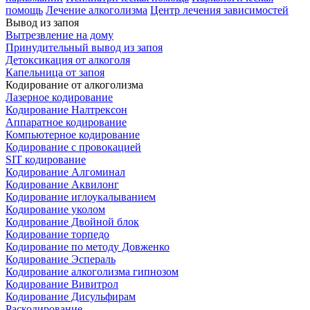
помощь
Лечение алкоголизма
Центр лечения зависимостей
Вывод из запоя
Вытрезвление на дому
Принудительный вывод из запоя
Детоксикация от алкоголя
Капельница от запоя
Кодирование от алкоголизма
Лазерное кодирование
Кодирование Налтрексон
Аппаратное кодирование
Компьютерное кодирование
Кодирование с провокацией
SIT кодирование
Кодирование Алгоминал
Кодирование Аквилонг
Кодирование иглоукалыванием
Кодирование уколом
Кодирование Двойной блок
Кодирование торпедо
Кодирование по методу Довженко
Кодирование Эспераль
Кодирование алкоголизма гипнозом
Кодирование Вивитрол
Кодирование Дисульфирам
Раскодирование