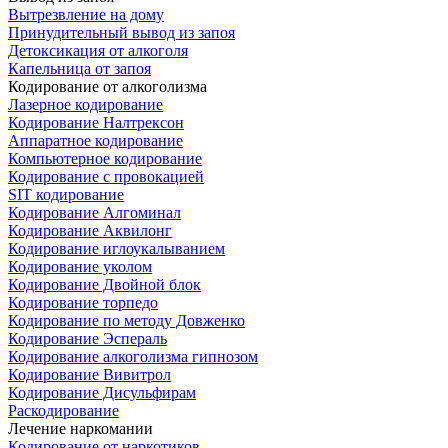
Вытрезвление на дому
Принудительный вывод из запоя
Детоксикация от алкоголя
Капельница от запоя
Кодирование от алкоголизма
Лазерное кодирование
Кодирование Налтрексон
Аппаратное кодирование
Компьютерное кодирование
Кодирование с провокацией
SIT кодирование
Кодирование Алгоминал
Кодирование Аквилонг
Кодирование иглоукалыванием
Кодирование уколом
Кодирование Двойной блок
Кодирование торпедо
Кодирование по методу Довженко
Кодирование Эспераль
Кодирование алкоголизма гипнозом
Кодирование Вивитрол
Кодирование Дисульфирам
Раскодирование
Лечение наркомании
Кодирование от наркотиков