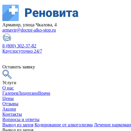
Армавир, улица Чкалова, 4
armavir@doctor-alko-stop.ru
8 (800) 302-37-82
Круглосуточно 24/7
Оставить заявку
Услуги
О нас
Галерея
Лицензии
Врачи
Цены
Отзывы
Акции
Контакты
Вопросы и ответы
Вывод из запоя
Кодирование от алкоголизма
Лечение наркома
Вывод из запоя