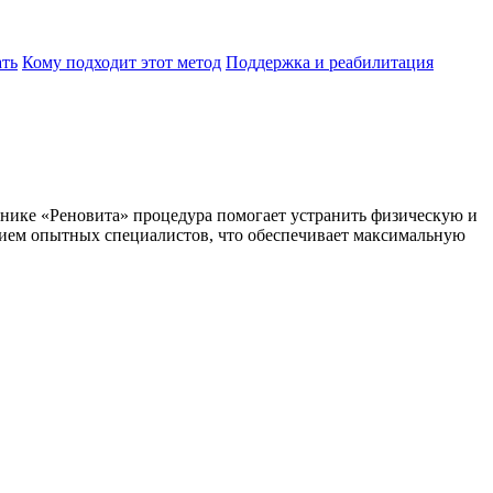
ать
Кому подходит этот метод
Поддержка и реабилитация
инике «Реновита» процедура помогает устранить физическую и
нием опытных специалистов, что обеспечивает максимальную