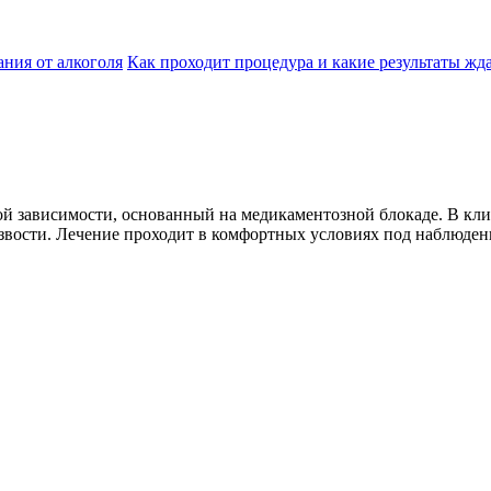
ания от алкоголя
Как проходит процедура и какие результаты жд
ой зависимости, основанный на медикаментозной блокаде. В кл
езвости. Лечение проходит в комфортных условиях под наблюде