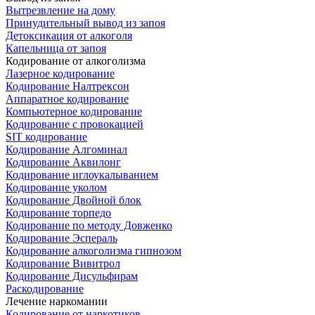
Вытрезвление на дому
Принудительный вывод из запоя
Детоксикация от алкоголя
Капельница от запоя
Кодирование от алкоголизма
Лазерное кодирование
Кодирование Налтрексон
Аппаратное кодирование
Компьютерное кодирование
Кодирование с провокацией
SIT кодирование
Кодирование Алгоминал
Кодирование Аквилонг
Кодирование иглоукалыванием
Кодирование уколом
Кодирование Двойной блок
Кодирование торпедо
Кодирование по методу Довженко
Кодирование Эспераль
Кодирование алкоголизма гипнозом
Кодирование Вивитрол
Кодирование Дисульфирам
Раскодирование
Лечение наркомании
Кодирование от наркотиков