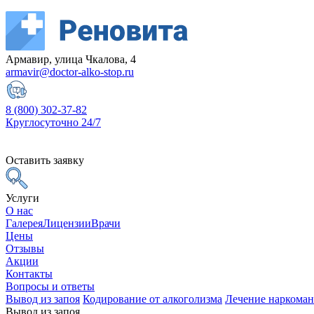
Армавир, улица Чкалова, 4
armavir@doctor-alko-stop.ru
8 (800) 302-37-82
Круглосуточно 24/7
Оставить заявку
Услуги
О нас
Галерея
Лицензии
Врачи
Цены
Отзывы
Акции
Контакты
Вопросы и ответы
Вывод из запоя
Кодирование от алкоголизма
Лечение наркома
Вывод из запоя