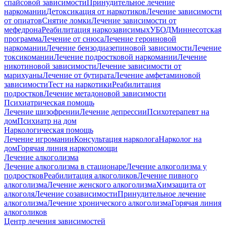
спайсовой зависимости
Принудительное лечение
наркомании
Детоксикация от наркотиков
Лечение зависимости
от опиатов
Снятие ломки
Лечение зависимости от
мефедрона
Реабилитация наркозависимых
УБОД
Миннесотская
программа
Лечение от снюса
Лечение героиновой
наркомании
Лечение бензодиазепиновой зависимости
Лечение
токсикомании
Лечение подростковой наркомании
Лечение
никотиновой зависимости
Лечение зависимости от
марихуаны
Лечение от бутирата
Лечение амфетаминовой
зависимости
Тест на наркотики
Реабилитация
подростков
Лечение метадоновой зависимости
Психиатрическая помощь
Лечение шизофрении
Лечение депрессии
Психотерапевт на
дом
Психиатр на дом
Наркологическая помощь
Лечение игромании
Консультация нарколога
Нарколог на
дом
Горячая линия наркопомощи
Лечение алкоголизма
Лечение алкоголизма в стационаре
Лечение алкоголизма у
подростков
Реабилитация алкоголиков
Лечение пивного
алкоголизма
Лечение женского алкоголизма
Химзащита от
алкоголя
Лечение созависимости
Принудительное лечение
алкоголизма
Лечение хронического алкоголизма
Горячая линия
алкоголиков
Центр лечения зависимостей