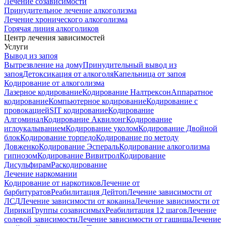
Лечение созависимости
Принудительное лечение алкоголизма
Лечение хронического алкоголизма
Горячая линия алкоголиков
Центр лечения зависимостей
Услуги
Вывод из запоя
Вытрезвление на дому
Принудительный вывод из
запоя
Детоксикация от алкоголя
Капельница от запоя
Кодирование от алкоголизма
Лазерное кодирование
Кодирование Налтрексон
Аппаратное
кодирование
Компьютерное кодирование
Кодирование с
провокацией
SIT кодирование
Кодирование
Алгоминал
Кодирование Аквилонг
Кодирование
иглоукалыванием
Кодирование уколом
Кодирование Двойной
блок
Кодирование торпедо
Кодирование по методу
Довженко
Кодирование Эспераль
Кодирование алкоголизма
гипнозом
Кодирование Вивитрол
Кодирование
Дисульфирам
Раскодирование
Лечение наркомании
Кодирование от наркотиков
Лечение от
барбитуратов
Реабилитация Дейтоп
Лечение зависимости от
ЛСД
Лечение зависимости от кокаина
Лечение зависимости от
Лирики
Группы созависимых
Реабилитация 12 шагов
Лечение
солевой зависимости
Лечение зависимости от гашиша
Лечение