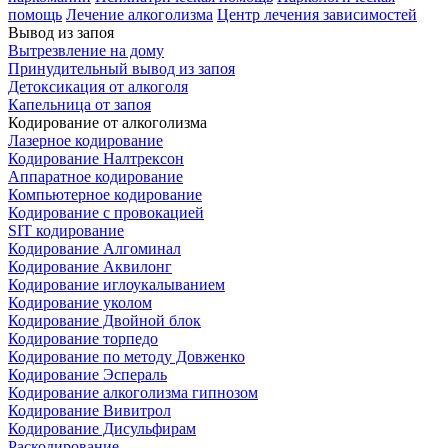
помощь
Лечение алкоголизма
Центр лечения зависимостей
Вывод из запоя
Вытрезвление на дому
Принудительный вывод из запоя
Детоксикация от алкоголя
Капельница от запоя
Кодирование от алкоголизма
Лазерное кодирование
Кодирование Налтрексон
Аппаратное кодирование
Компьютерное кодирование
Кодирование с провокацией
SIT кодирование
Кодирование Алгоминал
Кодирование Аквилонг
Кодирование иглоукалыванием
Кодирование уколом
Кодирование Двойной блок
Кодирование торпедо
Кодирование по методу Довженко
Кодирование Эспераль
Кодирование алкоголизма гипнозом
Кодирование Вивитрол
Кодирование Дисульфирам
Раскодирование