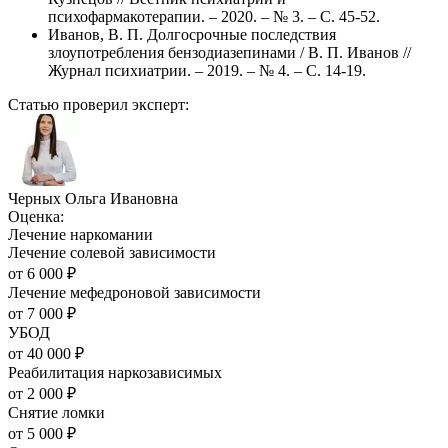
психофармакотерапии. – 2020. – № 3. – С. 45-52.
Иванов, В. П. Долгосрочные последствия
злоупотребления бензодиазепинами / В. П. Иванов //
Журнал психиатрии. – 2019. – № 4. – С. 14-19.
Статью проверил эксперт:
Черных Ольга Ивановна
Оценка:
Лечение наркомании
Лечение солевой зависимости
от
6 000
₽
Лечение мефедроновой зависимости
от
7 000
₽
УБОД
от
40 000
₽
Реабилитация наркозависимых
от
2 000
₽
Снятие ломки
от
5 000
₽