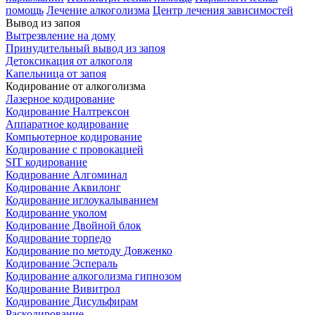
помощь
Лечение алкоголизма
Центр лечения зависимостей
Вывод из запоя
Вытрезвление на дому
Принудительный вывод из запоя
Детоксикация от алкоголя
Капельница от запоя
Кодирование от алкоголизма
Лазерное кодирование
Кодирование Налтрексон
Аппаратное кодирование
Компьютерное кодирование
Кодирование с провокацией
SIT кодирование
Кодирование Алгоминал
Кодирование Аквилонг
Кодирование иглоукалыванием
Кодирование уколом
Кодирование Двойной блок
Кодирование торпедо
Кодирование по методу Довженко
Кодирование Эспераль
Кодирование алкоголизма гипнозом
Кодирование Вивитрол
Кодирование Дисульфирам
Раскодирование