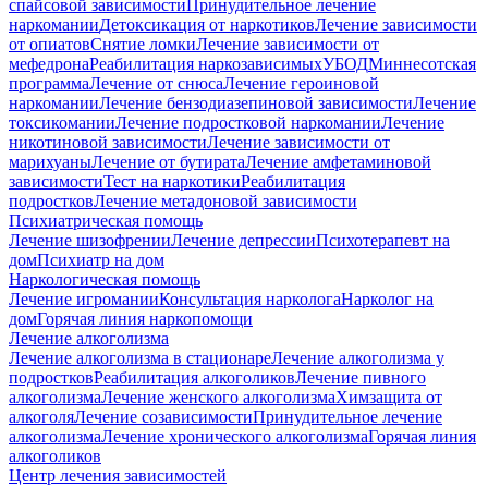
спайсовой зависимости
Принудительное лечение
наркомании
Детоксикация от наркотиков
Лечение зависимости
от опиатов
Снятие ломки
Лечение зависимости от
мефедрона
Реабилитация наркозависимых
УБОД
Миннесотская
программа
Лечение от снюса
Лечение героиновой
наркомании
Лечение бензодиазепиновой зависимости
Лечение
токсикомании
Лечение подростковой наркомании
Лечение
никотиновой зависимости
Лечение зависимости от
марихуаны
Лечение от бутирата
Лечение амфетаминовой
зависимости
Тест на наркотики
Реабилитация
подростков
Лечение метадоновой зависимости
Психиатрическая помощь
Лечение шизофрении
Лечение депрессии
Психотерапевт на
дом
Психиатр на дом
Наркологическая помощь
Лечение игромании
Консультация нарколога
Нарколог на
дом
Горячая линия наркопомощи
Лечение алкоголизма
Лечение алкоголизма в стационаре
Лечение алкоголизма у
подростков
Реабилитация алкоголиков
Лечение пивного
алкоголизма
Лечение женского алкоголизма
Химзащита от
алкоголя
Лечение созависимости
Принудительное лечение
алкоголизма
Лечение хронического алкоголизма
Горячая линия
алкоголиков
Центр лечения зависимостей