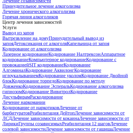
Лечение созависимости
Принудительное лечение алкоголизма
Лечение хронического алкоголизма
Горячая линия алкоголиков
Центр лечения зависимостей
Услуги
Вывод из запоя
Вытрезвление на дому
Принудительный вывод из
запоя
Детоксикация от алкоголя
Капельница от запоя
Кодирование от алкоголизма
Лазерное кодирование
Кодирование Налтрексон
Аппаратное
кодирование
Компьютерное кодирование
Кодирование с
провокацией
SIT кодирование
Кодирование
Алгоминал
Кодирование Аквилонг
Кодирование
иглоукалыванием
Кодирование уколом
Кодирование Двойной
блок
Кодирование торпедо
Кодирование по методу
Довженко
Кодирование Эспераль
Кодирование алкоголизма
гипнозом
Кодирование Вивитрол
Кодирование
Дисульфирам
Раскодирование
Лечение наркомании
Кодирование от наркотиков
Лечение от
барбитуратов
Реабилитация Дейтоп
Лечение зависимости от
ЛСД
Лечение зависимости от кокаина
Лечение зависимости от
Лирики
Группы созависимых
Реабилитация 12 шагов
Лечение
солевой зависимости
Лечение зависимости от гашиша
Лечение