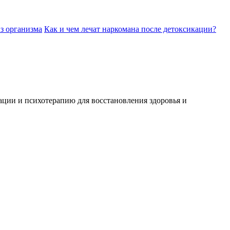
з организма
Как и чем лечат наркомана после детоксикации?
ции и психотерапию для восстановления здоровья и