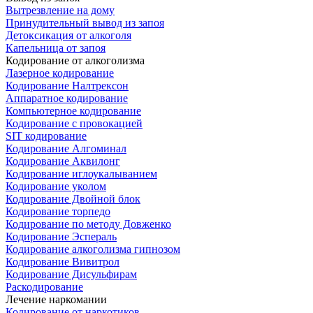
Вытрезвление на дому
Принудительный вывод из запоя
Детоксикация от алкоголя
Капельница от запоя
Кодирование от алкоголизма
Лазерное кодирование
Кодирование Налтрексон
Аппаратное кодирование
Компьютерное кодирование
Кодирование с провокацией
SIT кодирование
Кодирование Алгоминал
Кодирование Аквилонг
Кодирование иглоукалыванием
Кодирование уколом
Кодирование Двойной блок
Кодирование торпедо
Кодирование по методу Довженко
Кодирование Эспераль
Кодирование алкоголизма гипнозом
Кодирование Вивитрол
Кодирование Дисульфирам
Раскодирование
Лечение наркомании
Кодирование от наркотиков