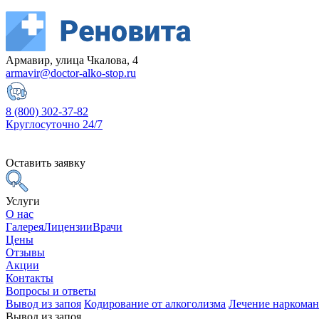
Армавир, улица Чкалова, 4
armavir@doctor-alko-stop.ru
8 (800) 302-37-82
Круглосуточно 24/7
Оставить заявку
Услуги
О нас
Галерея
Лицензии
Врачи
Цены
Отзывы
Акции
Контакты
Вопросы и ответы
Вывод из запоя
Кодирование от алкоголизма
Лечение наркома
Вывод из запоя