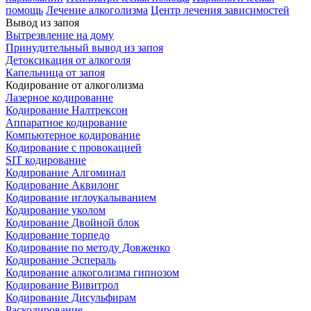
помощь
Лечение алкоголизма
Центр лечения зависимостей
Вывод из запоя
Вытрезвление на дому
Принудительный вывод из запоя
Детоксикация от алкоголя
Капельница от запоя
Кодирование от алкоголизма
Лазерное кодирование
Кодирование Налтрексон
Аппаратное кодирование
Компьютерное кодирование
Кодирование с провокацией
SIT кодирование
Кодирование Алгоминал
Кодирование Аквилонг
Кодирование иглоукалыванием
Кодирование уколом
Кодирование Двойной блок
Кодирование торпедо
Кодирование по методу Довженко
Кодирование Эспераль
Кодирование алкоголизма гипнозом
Кодирование Вивитрол
Кодирование Дисульфирам
Раскодирование