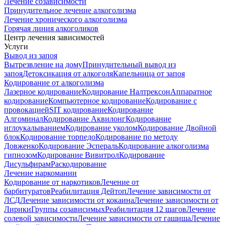
Лечение созависимости
Принудительное лечение алкоголизма
Лечение хронического алкоголизма
Горячая линия алкоголиков
Центр лечения зависимостей
Услуги
Вывод из запоя
Вытрезвление на дому
Принудительный вывод из
запоя
Детоксикация от алкоголя
Капельница от запоя
Кодирование от алкоголизма
Лазерное кодирование
Кодирование Налтрексон
Аппаратное
кодирование
Компьютерное кодирование
Кодирование с
провокацией
SIT кодирование
Кодирование
Алгоминал
Кодирование Аквилонг
Кодирование
иглоукалыванием
Кодирование уколом
Кодирование Двойной
блок
Кодирование торпедо
Кодирование по методу
Довженко
Кодирование Эспераль
Кодирование алкоголизма
гипнозом
Кодирование Вивитрол
Кодирование
Дисульфирам
Раскодирование
Лечение наркомании
Кодирование от наркотиков
Лечение от
барбитуратов
Реабилитация Дейтоп
Лечение зависимости от
ЛСД
Лечение зависимости от кокаина
Лечение зависимости от
Лирики
Группы созависимых
Реабилитация 12 шагов
Лечение
солевой зависимости
Лечение зависимости от гашиша
Лечение