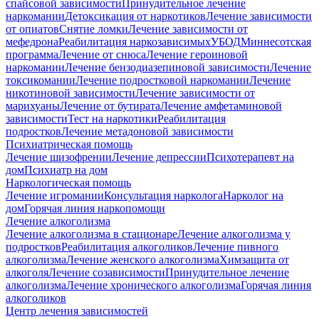
спайсовой зависимости
Принудительное лечение
наркомании
Детоксикация от наркотиков
Лечение зависимости
от опиатов
Снятие ломки
Лечение зависимости от
мефедрона
Реабилитация наркозависимых
УБОД
Миннесотская
программа
Лечение от снюса
Лечение героиновой
наркомании
Лечение бензодиазепиновой зависимости
Лечение
токсикомании
Лечение подростковой наркомании
Лечение
никотиновой зависимости
Лечение зависимости от
марихуаны
Лечение от бутирата
Лечение амфетаминовой
зависимости
Тест на наркотики
Реабилитация
подростков
Лечение метадоновой зависимости
Психиатрическая помощь
Лечение шизофрении
Лечение депрессии
Психотерапевт на
дом
Психиатр на дом
Наркологическая помощь
Лечение игромании
Консультация нарколога
Нарколог на
дом
Горячая линия наркопомощи
Лечение алкоголизма
Лечение алкоголизма в стационаре
Лечение алкоголизма у
подростков
Реабилитация алкоголиков
Лечение пивного
алкоголизма
Лечение женского алкоголизма
Химзащита от
алкоголя
Лечение созависимости
Принудительное лечение
алкоголизма
Лечение хронического алкоголизма
Горячая линия
алкоголиков
Центр лечения зависимостей