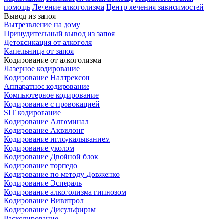
помощь
Лечение алкоголизма
Центр лечения зависимостей
Вывод из запоя
Вытрезвление на дому
Принудительный вывод из запоя
Детоксикация от алкоголя
Капельница от запоя
Кодирование от алкоголизма
Лазерное кодирование
Кодирование Налтрексон
Аппаратное кодирование
Компьютерное кодирование
Кодирование с провокацией
SIT кодирование
Кодирование Алгоминал
Кодирование Аквилонг
Кодирование иглоукалыванием
Кодирование уколом
Кодирование Двойной блок
Кодирование торпедо
Кодирование по методу Довженко
Кодирование Эспераль
Кодирование алкоголизма гипнозом
Кодирование Вивитрол
Кодирование Дисульфирам
Раскодирование