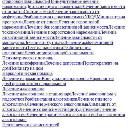
спайсовой зависимости
Принудительное лечение
наркомании
Детоксикация от наркотиков
Лечение зависимости
от опиатов
Снятие ломки
Лечение зависимости от
мефедрона
Реабилитация наркозависимых
УБОД
Миннесотская
программа
Лечение от снюса
Лечение героиновой
наркомании
Лечение бензодиазепиновой зависимости
Лечение
токсикомании
Лечение подростковой наркомании
Лечение
никотиновой зависимости
Лечение зависимости от
марихуаны
Лечение от бутирата
Лечение амфетаминовой
зависимости
Тест на наркотики
Реабилитация
подростков
Лечение метадоновой зависимости
Психиатрическая помощь
Лечение шизофрении
Лечение депрессии
Психотерапевт на
дом
Психиатр на дом
Наркологическая помощь
Лечение игромании
Консультация нарколога
Нарколог на
дом
Горячая линия наркопомощи
Лечение алкоголизма
Лечение алкоголизма в стационаре
Лечение алкоголизма у
подростков
Реабилитация алкоголиков
Лечение пивного
алкоголизма
Лечение женского алкоголизма
Химзащита от
алкоголя
Лечение созависимости
Принудительное лечение
алкоголизма
Лечение хронического алкоголизма
Горячая линия
алкоголиков
Центр лечения зависимостей