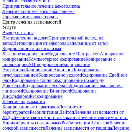
Лечение созависимости
Принудительное лечение алкоголизма
Лечение хронического алкоголизма
Горячая линия алкоголиков
Центр лечения зависимостей
Услуги
Вывод из запоя
Вытрезвление на дому
Принудительный вывод из
запоя
Детоксикация от алкоголя
Капельница от запоя
Кодирование от алкоголизма
Лазерное кодирование
Кодирование Налтрексон
Аппаратное
кодирование
Компьютерное кодирование
Кодирование с
провокацией
SIT кодирование
Кодирование
Алгоминал
Кодирование Аквилонг
Кодирование
иглоукалыванием
Кодирование уколом
Кодирование Двойной
блок
Кодирование торпедо
Кодирование по методу
Довженко
Кодирование Эспераль
Кодирование алкоголизма
гипнозом
Кодирование Вивитрол
Кодирование
Дисульфирам
Раскодирование
Лечение наркомании
Кодирование от наркотиков
Лечение от
барбитуратов
Реабилитация Дейтоп
Лечение зависимости от
ЛСД
Лечение зависимости от кокаина
Лечение зависимости от
Лирики
Группы созависимых
Реабилитация 12 шагов
Лечение
солевой зависимости
Лечение зависимости от гашиша
Лечение