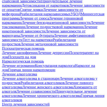
спайсовой зависимости
Принудительное лечение
наркомании
Детоксикация от наркотиков
Лечение зависимости
от опиатов
Снятие ломки
Лечение зависимости от
мефедрона
Реабилитация наркозависимых
УБОД
Миннесотская
программа
Лечение от снюса
Лечение героиновой
наркомании
Лечение бензодиазепиновой зависимости
Лечение
токсикомании
Лечение подростковой наркомании
Лечение
никотиновой зависимости
Лечение зависимости от
марихуаны
Лечение от бутирата
Лечение амфетаминовой
зависимости
Тест на наркотики
Реабилитация
подростков
Лечение метадоновой зависимости
Психиатрическая помощь
Лечение шизофрении
Лечение депрессии
Психотерапевт на
дом
Психиатр на дом
Наркологическая помощь
Лечение игромании
Консультация нарколога
Нарколог на
дом
Горячая линия наркопомощи
Лечение алкоголизма
Лечение алкоголизма в стационаре
Лечение алкоголизма у
подростков
Реабилитация алкоголиков
Лечение пивного
алкоголизма
Лечение женского алкоголизма
Химзащита от
алкоголя
Лечение созависимости
Принудительное лечение
алкоголизма
Лечение хронического алкоголизма
Горячая линия
алкоголиков
Центр лечения зависимостей