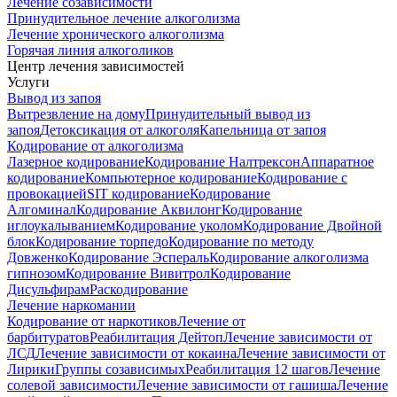
Лечение созависимости
Принудительное лечение алкоголизма
Лечение хронического алкоголизма
Горячая линия алкоголиков
Центр лечения зависимостей
Услуги
Вывод из запоя
Вытрезвление на дому
Принудительный вывод из
запоя
Детоксикация от алкоголя
Капельница от запоя
Кодирование от алкоголизма
Лазерное кодирование
Кодирование Налтрексон
Аппаратное
кодирование
Компьютерное кодирование
Кодирование с
провокацией
SIT кодирование
Кодирование
Алгоминал
Кодирование Аквилонг
Кодирование
иглоукалыванием
Кодирование уколом
Кодирование Двойной
блок
Кодирование торпедо
Кодирование по методу
Довженко
Кодирование Эспераль
Кодирование алкоголизма
гипнозом
Кодирование Вивитрол
Кодирование
Дисульфирам
Раскодирование
Лечение наркомании
Кодирование от наркотиков
Лечение от
барбитуратов
Реабилитация Дейтоп
Лечение зависимости от
ЛСД
Лечение зависимости от кокаина
Лечение зависимости от
Лирики
Группы созависимых
Реабилитация 12 шагов
Лечение
солевой зависимости
Лечение зависимости от гашиша
Лечение