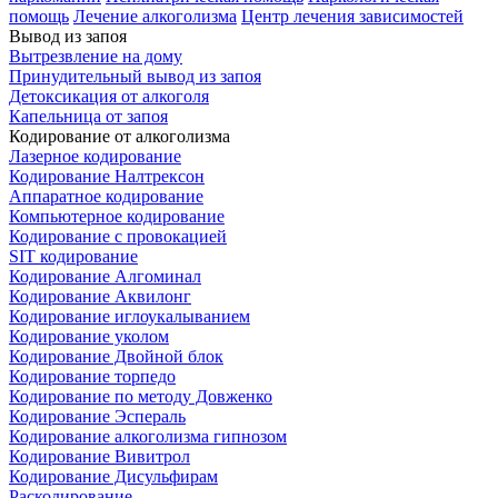
помощь
Лечение алкоголизма
Центр лечения зависимостей
Вывод из запоя
Вытрезвление на дому
Принудительный вывод из запоя
Детоксикация от алкоголя
Капельница от запоя
Кодирование от алкоголизма
Лазерное кодирование
Кодирование Налтрексон
Аппаратное кодирование
Компьютерное кодирование
Кодирование с провокацией
SIT кодирование
Кодирование Алгоминал
Кодирование Аквилонг
Кодирование иглоукалыванием
Кодирование уколом
Кодирование Двойной блок
Кодирование торпедо
Кодирование по методу Довженко
Кодирование Эспераль
Кодирование алкоголизма гипнозом
Кодирование Вивитрол
Кодирование Дисульфирам
Раскодирование