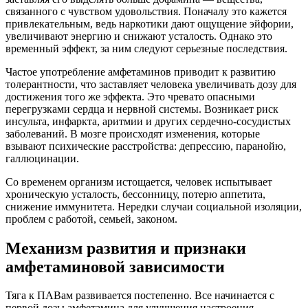
связанного с чувством удовольствия. Поначалу это кажется
привлекательным, ведь наркотики дают ощущение эйфории,
увеличивают энергию и снижают усталость. Однако это
временный эффект, за ним следуют серьезные последствия.
Частое употребление амфетаминов приводит к развитию
толерантности, что заставляет человека увеличивать дозу для
достижения того же эффекта. Это чревато опасными
перегрузками сердца и нервной системы. Возникает риск
инсульта, инфаркта, аритмии и других сердечно-сосудистых
заболеваний. В мозге происходят изменения, которые
взывают психические расстройства: депрессию, паранойю,
галлюцинации.
Со временем организм истощается, человек испытывает
хроническую усталость, бессонницу, потерю аппетита,
снижение иммунитета. Нередки случаи социальной изоляции,
проблем с работой, семьей, законом.
Механизм развития и признаки
амфетаминовой зависимости
Тяга к ПАВам развивается постепенно. Все начинается с
первой дозы амфетамина для улучшения настроения,