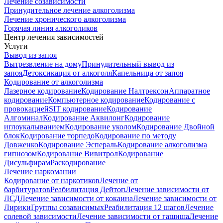
Лечение созависимости
Принудительное лечение алкоголизма
Лечение хронического алкоголизма
Горячая линия алкоголиков
Центр лечения зависимостей
Услуги
Вывод из запоя
Вытрезвление на дому
Принудительный вывод из
запоя
Детоксикация от алкоголя
Капельница от запоя
Кодирование от алкоголизма
Лазерное кодирование
Кодирование Налтрексон
Аппаратное
кодирование
Компьютерное кодирование
Кодирование с
провокацией
SIT кодирование
Кодирование
Алгоминал
Кодирование Аквилонг
Кодирование
иглоукалыванием
Кодирование уколом
Кодирование Двойной
блок
Кодирование торпедо
Кодирование по методу
Довженко
Кодирование Эспераль
Кодирование алкоголизма
гипнозом
Кодирование Вивитрол
Кодирование
Дисульфирам
Раскодирование
Лечение наркомании
Кодирование от наркотиков
Лечение от
барбитуратов
Реабилитация Дейтоп
Лечение зависимости от
ЛСД
Лечение зависимости от кокаина
Лечение зависимости от
Лирики
Группы созависимых
Реабилитация 12 шагов
Лечение
солевой зависимости
Лечение зависимости от гашиша
Лечение