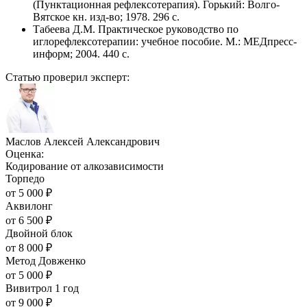
(Пунктационная рефлексотерапия). Горький: Волго-
Вятское кн. изд-во; 1978. 296 с.
Табеева Д.М. Практическое руководство по
иглорефлексотерапии: учебное пособие. М.: МЕДпресс-
информ; 2004. 440 с.
Статью проверил эксперт:
Маслов Алексей Александрович
Оценка:
Кодирование от алкозависимости
Торпедо
от
5 000
₽
Аквилонг
от
6 500
₽
Двойной блок
от
8 000
₽
Метод Довженко
от
5 000
₽
Вивитрол 1 год
от
9 000
₽