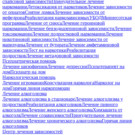
спайсовой зависимости
Принудительное лечение
наркомании
Детоксикация от наркотиков
Лечение зависимости
от опиатов
Снятие ломки
Лечение зависимости от
мефедрона
Реабилитация наркозависимых
УБОД
Миннесотская
программа
Лечение от снюса
Лечение героиновой
наркомании
Лечение бензодиазепиновой зависимости
Лечение
токсикомании
Лечение подростковой наркомании
Лечение
никотиновой зависимости
Лечение зависимости от
марихуаны
Лечение от бутирата
Лечение амфетаминовой
зависимости
Тест на наркотики
Реабилитация
подростков
Лечение метадоновой зависимости
Психиатрическая помощь
Лечение шизофрении
Лечение депрессии
Психотерапевт на
дом
Психиатр на дом
Наркологическая помощь
Лечение игромании
Консультация нарколога
Нарколог на
дом
Горячая линия наркопомощи
Лечение алкоголизма
Лечение алкоголизма в стационаре
Лечение алкоголизма у
подростков
Реабилитация алкоголиков
Лечение пивного
алкоголизма
Лечение женского алкоголизма
Химзащита от
алкоголя
Лечение созависимости
Принудительное лечение
алкоголизма
Лечение хронического алкоголизма
Горячая линия
алкоголиков
Центр лечения зависимостей