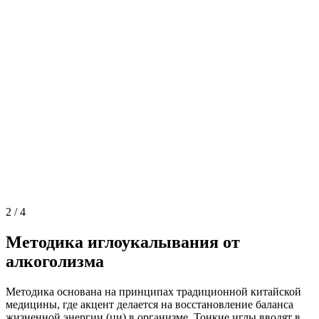
2
/
4
Методика иглоукалывания от
алкоголизма
Методика основана на принципах традиционной китайской
медицины, где акцент делается на восстановление баланса
жизненной энергии (ци) в организме. Тонкие иглы вводят в