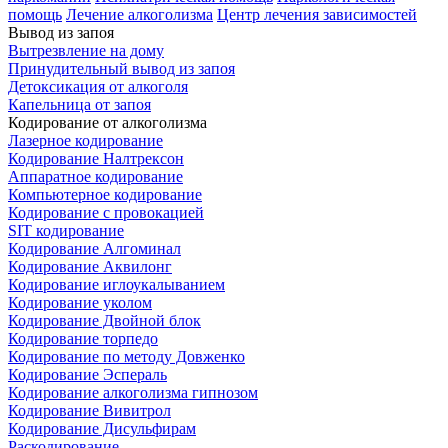
помощь
Лечение алкоголизма
Центр лечения зависимостей
Вывод из запоя
Вытрезвление на дому
Принудительный вывод из запоя
Детоксикация от алкоголя
Капельница от запоя
Кодирование от алкоголизма
Лазерное кодирование
Кодирование Налтрексон
Аппаратное кодирование
Компьютерное кодирование
Кодирование с провокацией
SIT кодирование
Кодирование Алгоминал
Кодирование Аквилонг
Кодирование иглоукалыванием
Кодирование уколом
Кодирование Двойной блок
Кодирование торпедо
Кодирование по методу Довженко
Кодирование Эспераль
Кодирование алкоголизма гипнозом
Кодирование Вивитрол
Кодирование Дисульфирам
Раскодирование