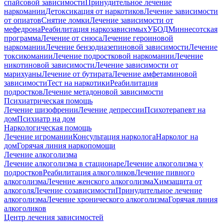
спайсовой зависимости
Принудительное лечение
наркомании
Детоксикация от наркотиков
Лечение зависимости
от опиатов
Снятие ломки
Лечение зависимости от
мефедрона
Реабилитация наркозависимых
УБОД
Миннесотская
программа
Лечение от снюса
Лечение героиновой
наркомании
Лечение бензодиазепиновой зависимости
Лечение
токсикомании
Лечение подростковой наркомании
Лечение
никотиновой зависимости
Лечение зависимости от
марихуаны
Лечение от бутирата
Лечение амфетаминовой
зависимости
Тест на наркотики
Реабилитация
подростков
Лечение метадоновой зависимости
Психиатрическая помощь
Лечение шизофрении
Лечение депрессии
Психотерапевт на
дом
Психиатр на дом
Наркологическая помощь
Лечение игромании
Консультация нарколога
Нарколог на
дом
Горячая линия наркопомощи
Лечение алкоголизма
Лечение алкоголизма в стационаре
Лечение алкоголизма у
подростков
Реабилитация алкоголиков
Лечение пивного
алкоголизма
Лечение женского алкоголизма
Химзащита от
алкоголя
Лечение созависимости
Принудительное лечение
алкоголизма
Лечение хронического алкоголизма
Горячая линия
алкоголиков
Центр лечения зависимостей