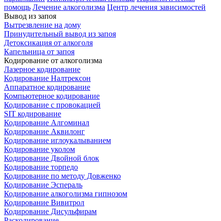
помощь
Лечение алкоголизма
Центр лечения зависимостей
Вывод из запоя
Вытрезвление на дому
Принудительный вывод из запоя
Детоксикация от алкоголя
Капельница от запоя
Кодирование от алкоголизма
Лазерное кодирование
Кодирование Налтрексон
Аппаратное кодирование
Компьютерное кодирование
Кодирование с провокацией
SIT кодирование
Кодирование Алгоминал
Кодирование Аквилонг
Кодирование иглоукалыванием
Кодирование уколом
Кодирование Двойной блок
Кодирование торпедо
Кодирование по методу Довженко
Кодирование Эспераль
Кодирование алкоголизма гипнозом
Кодирование Вивитрол
Кодирование Дисульфирам
Раскодирование