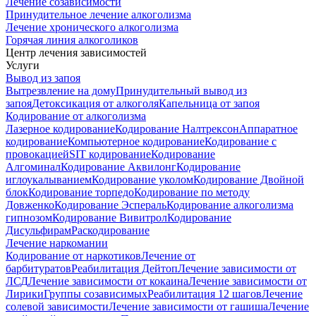
Лечение созависимости
Принудительное лечение алкоголизма
Лечение хронического алкоголизма
Горячая линия алкоголиков
Центр лечения зависимостей
Услуги
Вывод из запоя
Вытрезвление на дому
Принудительный вывод из
запоя
Детоксикация от алкоголя
Капельница от запоя
Кодирование от алкоголизма
Лазерное кодирование
Кодирование Налтрексон
Аппаратное
кодирование
Компьютерное кодирование
Кодирование с
провокацией
SIT кодирование
Кодирование
Алгоминал
Кодирование Аквилонг
Кодирование
иглоукалыванием
Кодирование уколом
Кодирование Двойной
блок
Кодирование торпедо
Кодирование по методу
Довженко
Кодирование Эспераль
Кодирование алкоголизма
гипнозом
Кодирование Вивитрол
Кодирование
Дисульфирам
Раскодирование
Лечение наркомании
Кодирование от наркотиков
Лечение от
барбитуратов
Реабилитация Дейтоп
Лечение зависимости от
ЛСД
Лечение зависимости от кокаина
Лечение зависимости от
Лирики
Группы созависимых
Реабилитация 12 шагов
Лечение
солевой зависимости
Лечение зависимости от гашиша
Лечение