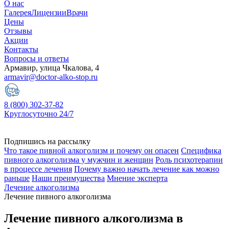
О нас
Галерея
Лицензии
Врачи
Цены
Отзывы
Акции
Контакты
Вопросы и ответы
Армавир, улица Чкалова, 4
armavir@doctor-alko-stop.ru
8 (800) 302-37-82
Круглосуточно 24/7
Подпишись на рассылку
Что такое пивной алкоголизм и почему он опасен
Специфика
пивного алкоголизма у мужчин и женщин
Роль психотерапии
в процессе лечения
Почему важно начать лечение как можно
раньше
Наши преимущества
Мнение эксперта
Лечение алкоголизма
Лечение пивного алкоголизма
Лечение пивного алкоголизма в